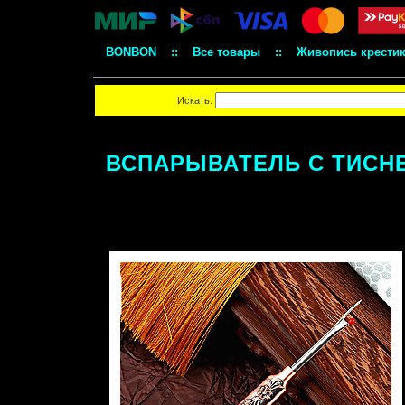
BONBON
::
Все товары
::
Живопись крести
Искать:
ВСПАРЫВАТЕЛЬ С ТИСНЕН