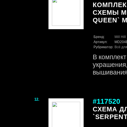
КОМПЛЕК
СХЕМЫ MI
QUEEN` 
Бренд:
Mill Hill
Артикул:
MD204
Рубрикатор:
Всё для
В комплект
украшения
вышивания 
12.
#117520
СХЕМА Д
`SERPENT