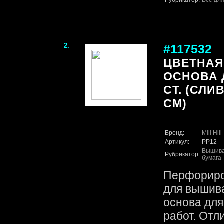
Рубрикатор:
Всё для
2.
#117532
ЦВЕТНАЯ
ОСНОВА 
CT. (СЛИ
СМ)
Бренд:
Mill Hill
Артикул:
PP12
Вышив
Рубрикатор:
бумага
Перфориро
для вышива
основа дл
работ. Отл