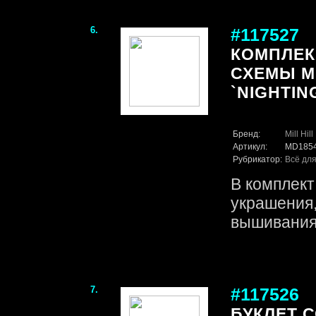
6.
#117527
КОМПЛЕК
СХЕМЫ MI
`NIGHTIN
Бренд:
Mill Hill
Артикул:
MD185
Рубрикатор:
Всё для
В комплект
украшения
вышивания 
7.
#117526
БУКЛЕТ 