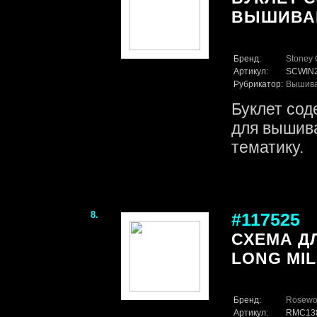
ВЫШИВАН
Бренд:
Stoney 
Артикул:
SCWIN
Рубрикатор:
Вышив
Буклет сод
для вышив
тематику.
8.
#117525
СХЕМА Д
LONG MIL
Бренд:
Rosewo
Артикул:
RMC13