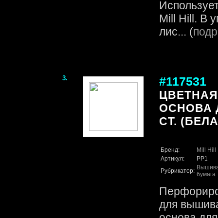
Использует
Mill Hill. 
лис... (
подр
3.
#117531
ЦВЕТНАЯ
ОСНОВА 
CT. (БЕЛ
Бренд:
Mill Hill
Артикул:
PP1
Вышив
Рубрикатор:
бумага
Перфориро
для вышива
основа дл