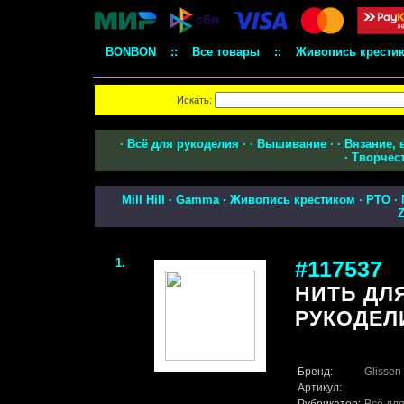
BONBON
::
Все товары
::
Живопись крести
Искать:
·
Всё для рукоделия
·
·
Вышивание
·
·
Вязание, 
·
Творчес
Mill Hill
·
Gamma
·
Живопись крестиком
·
РТО
·
Z
1.
#117537
НИТЬ ДЛ
РУКОДЕЛ
Бренд:
Glissen
Артикул: