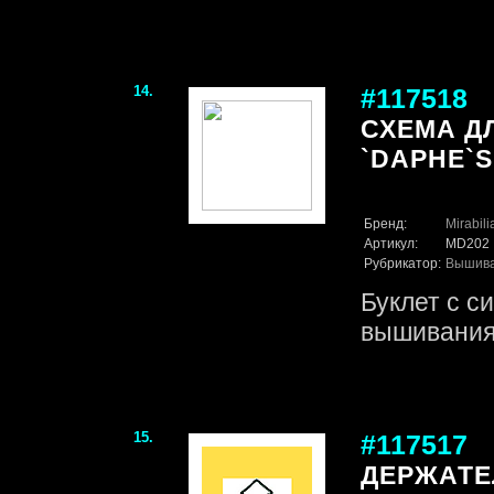
14.
#117518
СХЕМА Д
`DAPHE`S
Бренд:
Mirabil
Артикул:
MD202
Рубрикатор:
Вышив
Буклет с с
вышивания
15.
#117517
ДЕРЖАТЕ