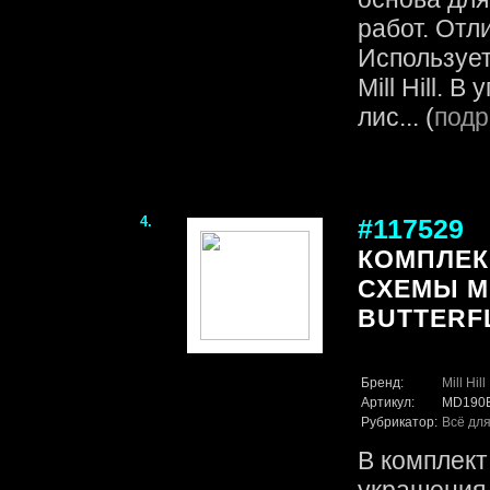
работ. Отл
Использует
Mill Hill. 
лис... (
подр
4.
#117529
КОМПЛЕК
СХЕМЫ MI
BUTTERFL
Бренд:
Mill Hill
Артикул:
MD190
Рубрикатор:
Всё для
В комплект