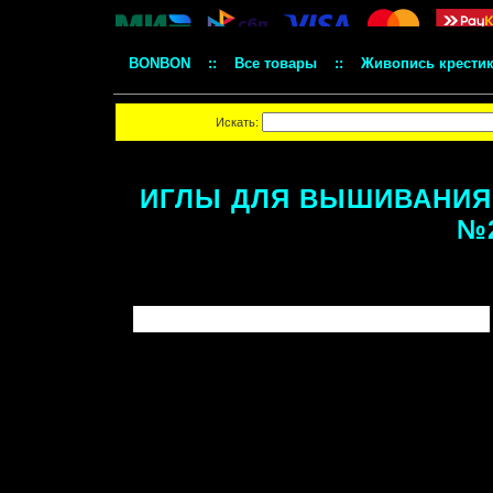
BONBON
::
Все товары
::
Живопись крести
Искать:
ИГЛЫ ДЛЯ ВЫШИВАНИЯ 
№2