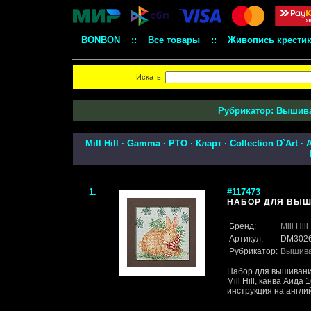
BONBON
::
Все товары
::
Живопись крести
Искать:
Рубрикатор:
Вышив
Mill Hill
·
Gamma
·
РТО
·
Кларт
·
Collection D`Art
·
1.
#117473
НАБОР ДЛЯ ВЫШИВ
Бренд:
Mill Hill
Артикул:
DM302
Рубрикатор:
Вышив
Набор для вышивани
Mill Hill, канва Аида
инструкция на англи