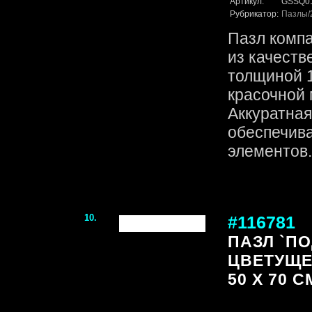
Артикул:
GSSQ0
Рубрикатор:
Пазлы
Пазл комп
из качеств
толщиной 1
красочной 
Аккуратная
обеспечив
элементов. 
10.
#116781
ПАЗЛ `П
ЦВЕТУЩЕГ
50 Х 70 С