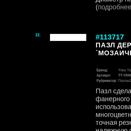
(
подробне
22.
#113717
ПАЗЛ ДЕ
`МОЗАИЧ
Бренд:
Yiwu Yi
Артикул:
TT-YPA
Рубрикатор:
Пазлы
Пазл сдела
фанерного 
использов
многоцветн
точная рез
надежную с