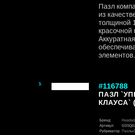
Пазл комп
из качеств
толщиной 1
красочной 
Аккуратная
обеспечив
элементов. 
3.
#116788
ПАЗЛ `У
КЛАУСА` (
Бренд:
Huadad
Артикул:
GSSQ0
Рубрикатор:
Пазлы