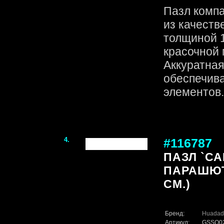
Пазл комп
из качеств
толщиной 1
красочной 
Аккуратная
обеспечив
элементов. 
4.
#116787
ПАЗЛ `СА
ПАРАШЮТЕ`
СМ.)
Бренд:
Huadad
Артикул:
GSSQ0