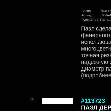
Бренд:
Yiwu Yi
Артикул:
TT-YPA
Рубрикатор:
Пазлы
Пазл сдела
фанерного 
использов
многоцветн
точная рез
надежную с
Диаметр па
(
подробне
16.
#113723
ПАЗЛ ДЕ