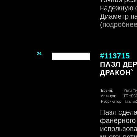
надежную с
Диаметр па
(
подробне
24.
#113715
ПАЗЛ ДЕ
ДРАКОН`
Бренд:
Yiwu Yi
Артикул:
TT-YPA
Рубрикатор:
Пазлы
Пазл сдела
фанерного 
использов