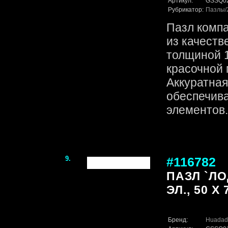
Артикул:
GSSQ0
Рубрикатор:
Пазлы
Пазл комп
из качеств
толщиной 1
красочной 
Аккуратная
обеспечив
элементов. 
9.
#116782
ПАЗЛ `ЛО
ЭЛ., 50 Х 
Бренд:
Huadad