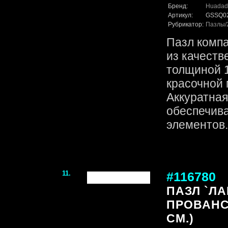
Бренд:
Huadad
Артикул:
GSSQ0
Рубрикатор:
Пазлы
Пазл комп
из качеств
толщиной 1
красочной 
Аккуратная
обеспечив
элементов. 
11.
#116780
ПАЗЛ `Л
ПРОВАНС` 
СМ.)