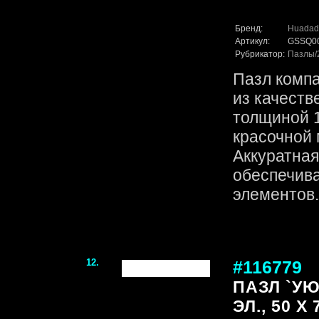
Бренд:
Huadad
Артикул:
GSSQ0
Рубрикатор:
Пазлы
Пазл комп
из качеств
толщиной 1
красочной 
Аккуратная
обеспечив
элементов. 
12.
#116779
ПАЗЛ `УЮ
ЭЛ., 50 Х 