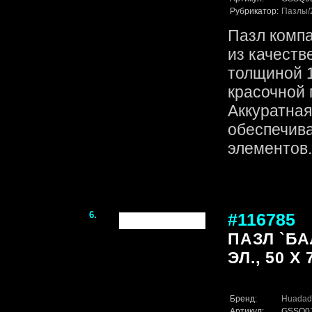
Рубрикатор:
Пазлы
Пазл комп
из качеств
толщиной 1
красочной 
Аккуратная
обеспечив
элементов. 
6.
#116785
ПАЗЛ `БА
ЭЛ., 50 Х 
Бренд:
Huadad
Артикул:
GSSQ0