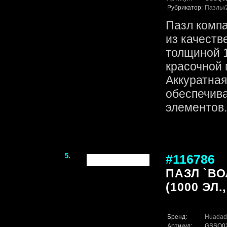
Рубрикатор:
Пазлы
Пазл комп
из качеств
толщиной 1
красочной 
Аккуратная
обеспечив
элементов. 
5.
#116786
ПАЗЛ `В
(1000 ЭЛ.,
Бренд:
Huadad
Артикул:
GSSQ0