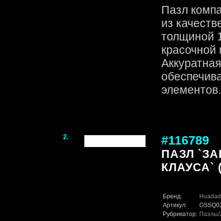
Пазл комп
из качеств
толщиной 1
красочной 
Аккуратная
обеспечив
элементов. 
2.
#116789
ПАЗЛ `З
КЛАУСА` (
Бренд:
Huadad
Артикул:
GSSQ0
Рубрикатор:
Пазлы