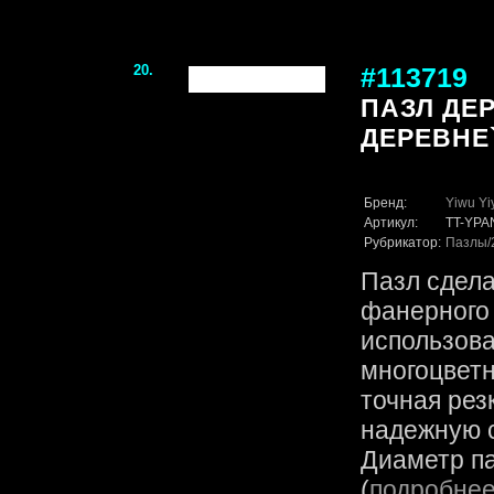
20.
#113719
ПАЗЛ ДЕ
ДЕРЕВНЕ
Бренд:
Yiwu Yi
Артикул:
TT-YPA
Рубрикатор:
Пазлы
Пазл сдела
фанерного 
использов
многоцветн
точная рез
надежную с
Диаметр па
(
подробне