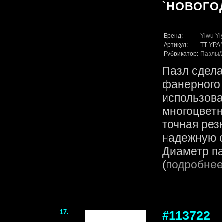
`НОВОГО
Бренд:
Yiwu Yi
Артикул:
TT-YPA
Рубрикатор:
Пазлы
Пазл сдела
фанерного 
использов
многоцветн
точная рез
надежную с
Диаметр па
(
подробне
17.
#113722