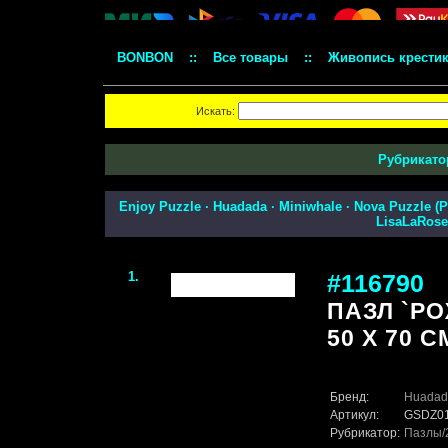
BONBON
::
Все товары
::
Живопись крести
Искать:
Рубрикато
Enjoy Puzzle
·
Huadada
·
Miniwhale
·
Nova Puzzle (
LisaLaRose
1.
#116790
ПАЗЛ `РО
50 Х 70 С
Бренд:
Huadad
Артикул:
GSDZ0
Рубрикатор:
Пазлы