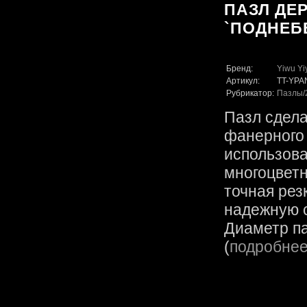
ПАЗЛ ДЕ
`ПОДНЕБ
Бренд:
Yiwu Yi
Артикул:
TT-YPA
Рубрикатор:
Пазлы
Пазл сдела
фанерного 
использов
многоцветн
точная рез
надежную с
Диаметр па
(
подробне