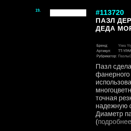
19.
#113720
ПАЗЛ ДЕ
ДЕДА МО
Бренд:
Yiwu Yi
Артикул:
TT-YPA
Рубрикатор:
Пазлы
Пазл сдела
фанерного 
использов
многоцветн
точная рез
надежную с
Диаметр па
(
подробне