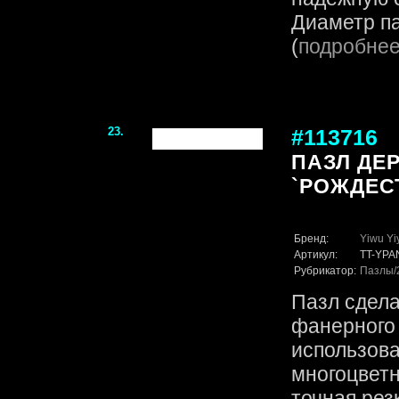
Диаметр па
(
подробне
23.
#113716
ПАЗЛ ДЕ
`РОЖДЕС
Бренд:
Yiwu Yi
Артикул:
TT-YPA
Рубрикатор:
Пазлы
Пазл сдела
фанерного 
использов
многоцветн
точная рез