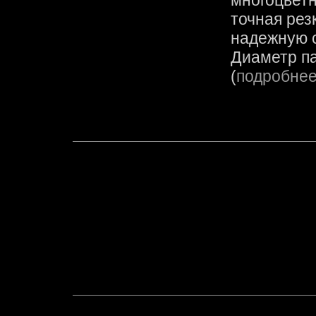
многоцветн
точная рез
надежную с
Диаметр па
(
подробне