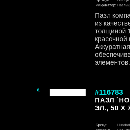
Артикул:
GSSQ0
Рубрикатор:
Пазлы
Пазл комп
из качеств
толщиной 1
красочной 
Аккуратная
обеспечив
элементов. 
8.
#116783
ПАЗЛ `НО
ЭЛ., 50 Х 
Бренд:
Huadad