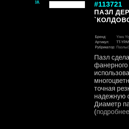
18.
#113721
ПАЗЛ ДЕ
`КОЛДОВ
Бренд:
Yiwu Yi
Артикул:
TT-YPA
Рубрикатор:
Пазлы
Пазл сдела
фанерного 
использов
многоцветн
точная рез
надежную с
Диаметр па
(
подробне