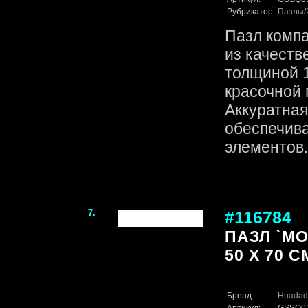
Рубрикатор:
Пазлы
Пазл комп
из качеств
толщиной 1
красочной 
Аккуратная
обеспечив
элементов. 
7.
#116784
ПАЗЛ `МО
50 Х 70 С
Бренд:
Huadad