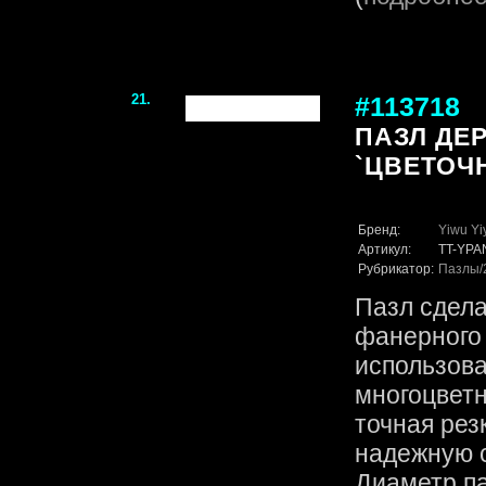
21.
#113718
ПАЗЛ ДЕ
`ЦВЕТОЧ
Бренд:
Yiwu Yi
Артикул:
TT-YPA
Рубрикатор:
Пазлы
Пазл сдела
фанерного 
использов
многоцветн
точная рез
надежную с
Диаметр па