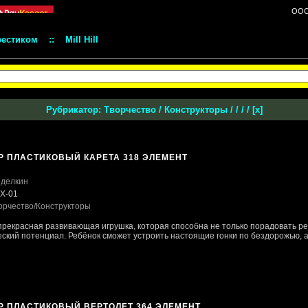
ООО 
рестиком
::
Mill Hill
Рубрикатор:
Творчество
/
Конструкторы
/
/
/
/
[
x
]
Р ПЛАСТИКОВЫЙ КАРЕТА 318 ЭЛЕМЕНТ
делкин
X-01
орчество
/Конструкторы
 прекрасная развивающая игрушка, которая способна не только порадовать ре
ский потенциал. Ребёнок сможет устроить настоящие гонки по бездорожью, а 
Р ПЛАСТИКОВЫЙ ВЕРТОЛЕТ 364 ЭЛЕМЕНТ