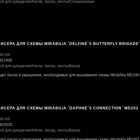
сё для рукоделия
/Нитки, бисер, ленты
/Специальные
ИСЕРА ДЛЯ СХЕМЫ MIRABILIA `DELFINE`S BUTTERFLY BRIGADE
ill Hill
D190E
сё для рукоделия
/Нитки, бисер, ленты
/Бисер
одит бисер и украшения, необходимые для вышивания схемы Mirabillia MD190
ИСЕРА ДЛЯ СХЕМЫ MIRABILIA `DAPHNE`S CONNECTION` MD202
ill Hill
D202E
сё для рукоделия
/Нитки, бисер, ленты
/Бисер
одит бисер и украшения, необходимые для вышивания схемы Mirabillia MD202