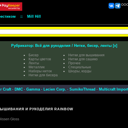
ООО 
рестиком
::
Mill Hill
Рубрикатор:
Всё для рукоделия
/
Нитки, бисер, ленты
[
x
]
Бисер
Нитки для вышивания
Карты цветов
Нитки для сашико
Ленты
Прочее
Металлик
Специальные
Наборы ниток
Шнуры, корды
Нитки для бисера
r Craft
·
DMC
·
Gamma
·
Lecien Corp.
·
SumikoThread
·
Multicraft Impor
ВЫШИВАНИЯ И РУКОДЕЛИЯ RAINBOW
lissen Gloss