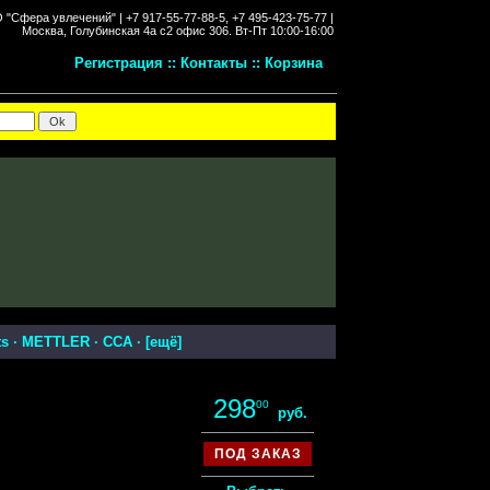
"Сфера увлечений" |
+7 917-55-77-88-5, +7 495-423-75-77 |
Москва, Голубинская 4а с2 офис 306.
Вт-Пт 10:00-16:00
Регистрация
::
Контакты
::
Корзина
ts
·
METTLER
·
CCA
· [
ещё
]
298
00
руб.
ПОД ЗАКАЗ