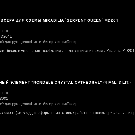
ИСЕРА ДЛЯ СХЕМЫ MIRABILIA `SERPENT QUEEN` MD204
ill Hill
D204E
сё для рукоделия
/Нитки, бисер, ленты
/Бисер
одит бисер и украшения, необходимые для вышивания схемы Mirabillia MD204
ЫЙ ЭЛЕМЕНТ "RONDELE CRYSTAL CATHEDRAL" (4 ММ., 3 ШТ.)
ill Hill
3081
сё для рукоделия
/Нитки, бисер, ленты
/Бисер
элемент (стекло) для оформления готовых работ по вышивке, рисованию и пр