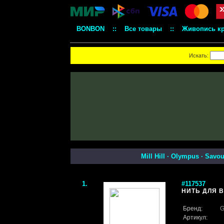
BONBON
::
Все товары
::
Живопись к
Искать:
Mill Hill
·
Olympus
·
Savou
1.
#117537
НИТЬ ДЛЯ 
Бренд:
G
Артикул: