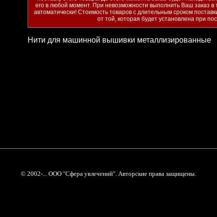
его в любой момент. При невозможности выполнить Ваш заказ в 
автоматически! Стоимость товаров с длительным сроком поставк
от той, которая будет установлена при по
Нити для машинной вышивки металлизированные
© 2002-... ООО "Сфера увлечений". Авторские права защищены.