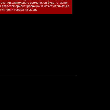
течении длительного времени, он будет отменен
и является ориентировочной и может отличаться
ступлении товара на склад.