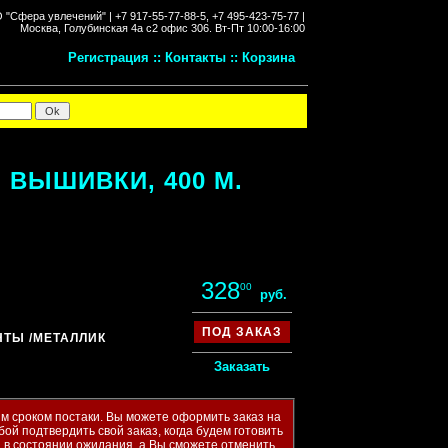
"Сфера увлечений" |
+7 917-55-77-88-5, +7 495-423-75-77 |
Москва, Голубинская 4а с2 офис 306.
Вт-Пт 10:00-16:00
Регистрация
::
Контакты
::
Корзина
ВЫШИВКИ, 400 М.
328
00
руб.
ПОД ЗАКАЗ
ЕНТЫ
/МЕТАЛЛИК
Заказать
м сроком постаки. Вы можете оформить заказ на
бой подтвердить свой заказ, когда будем готовить
ся в состоянии ожидания, а Вы сможете отменить