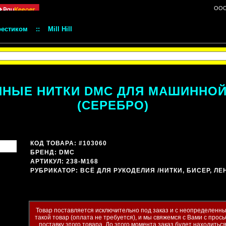
ООО 
рестиком
::
Mill Hill
НЫЕ НИТКИ DMC ДЛЯ МАШИННОЙ 
(СЕРЕБРО)
КОД ТОВАРА: #103060
БРЕНД:
DMC
АРТИКУЛ: 238-M168
РУБРИКАТОР:
ВСЁ ДЛЯ РУКОДЕЛИЯ
/НИТКИ, БИСЕР, Л
Товар поставляется исключительно под заказ и с неопределенны
такой товар (оплата не требуется), и мы свяжемся с Вами с прось
поставку этого товара. До этого момента заказ будет находить