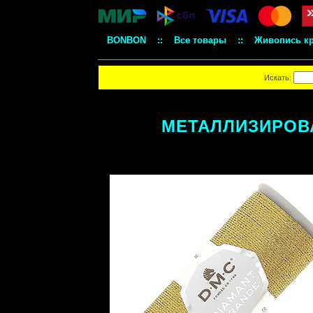
BONBON
::
Все товары
::
Живопись к
Искать:
МЕТАЛЛИЗИРОВА