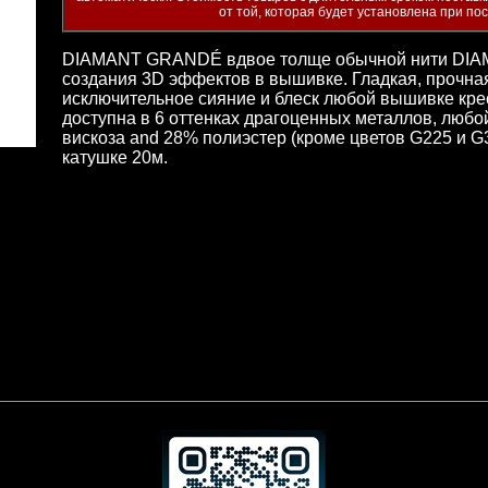
от той, которая будет установлена при по
DIAMANT GRANDÉ вдвое толще обычной нити DIAMAN
создания 3D эффектов в вышивке. Гладкая, проч
исключительное сияние и блеск любой вышивке к
доступна в 6 оттенках драгоценных металлов, любой
вискоза and 28% полиэстер (кроме цветов G225 и G
катушке 20м.