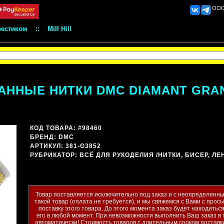
ООО 
рестиком
::
Mill Hill
ННЫЕ НИТКИ DMC DIAMANT GRANDE
КОД ТОВАРА: #98460
БРЕНД:
DMC
АРТИКУЛ: 381-G3852
РУБРИКАТОР:
ВСЁ ДЛЯ РУКОДЕЛИЯ
/НИТКИ, БИСЕР, Л
Товар поставляется исключительно под заказ и с неопределенны
такой товар (оплата не требуется), и мы свяжемся с Вами с прось
поставку этого товара. До этого момента заказ будет находить
его в любой момент. При невозможности выполнить Ваш заказ в 
автоматически! Стоимость товаров с длительным сроком поставк