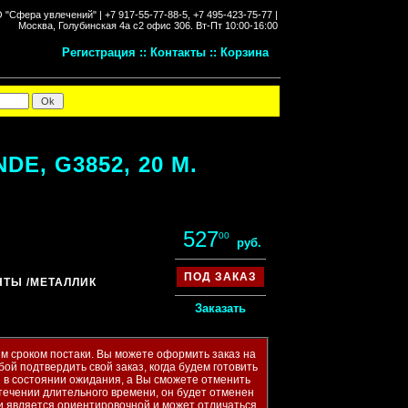
"Сфера увлечений" |
+7 917-55-77-88-5, +7 495-423-75-77 |
Москва, Голубинская 4а с2 офис 306.
Вт-Пт 10:00-16:00
Регистрация
::
Контакты
::
Корзина
, G3852, 20 М.
527
00
руб.
ПОД ЗАКАЗ
ЕНТЫ
/МЕТАЛЛИК
Заказать
м сроком постаки. Вы можете оформить заказ на
бой подтвердить свой заказ, когда будем готовить
ся в состоянии ожидания, а Вы сможете отменить
течении длительного времени, он будет отменен
и является ориентировочной и может отличаться